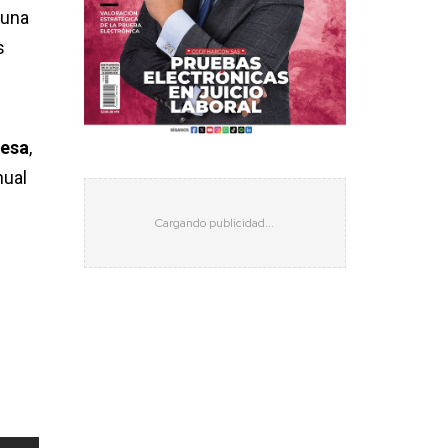
 una
s
resa
,
nual