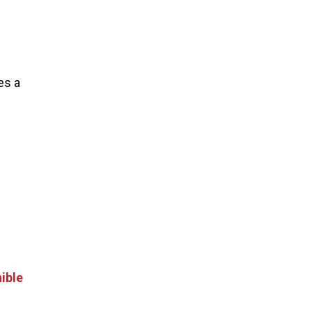
es a
ible