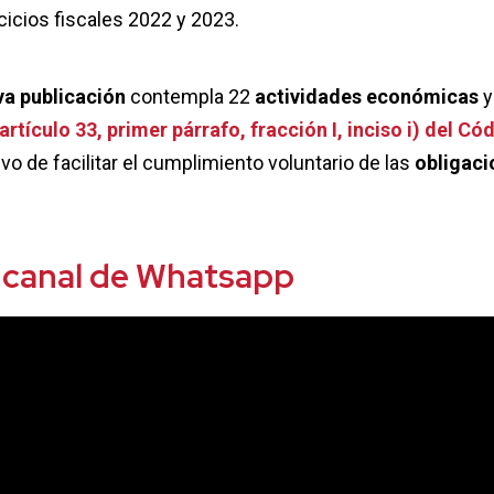
icios fiscales 2022 y 2023.
va publicación
contempla 22
actividades económicas
y
artículo 33, primer párrafo, fracción I, inciso i) del Có
vo de facilitar el cumplimiento voluntario de las
obligaci
 canal de Whatsapp