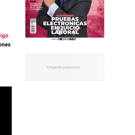
digo
ones