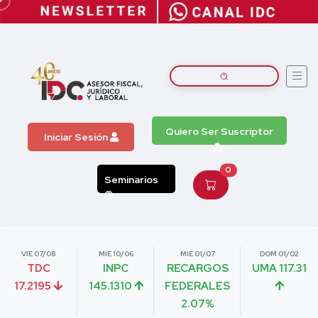
Quiero Ser Suscriptor
Iniciar Sesión
0
Seminarios
VIE 07/08
MIE 10/06
MIE 01/07
DOM 01/02
TDC
INPC
RECARGOS
UMA 117.31
17.2195
145.1310
FEDERALES
2.07%