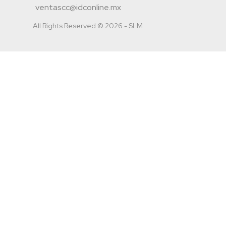
ventascc@idconline.mx
All Rights Reserved © 2026 - SLM