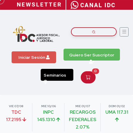
Quiero Ser Suscriptor
Iniciar Sesión
0
Seminarios
VIE 07/08
MIE 10/06
MIE 01/07
DOM 01/02
TDC
INPC
RECARGOS
UMA 117.31
17.2195
145.1310
FEDERALES
2.07%