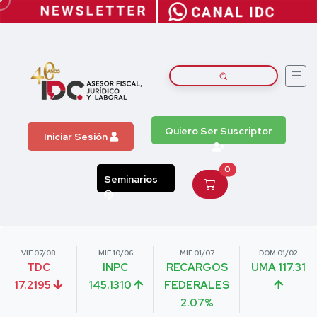
Quiero Ser Suscriptor
Iniciar Sesión
0
Seminarios
VIE 07/08
MIE 10/06
MIE 01/07
DOM 01/02
TDC
INPC
RECARGOS
UMA 117.31
17.2195
145.1310
FEDERALES
2.07%