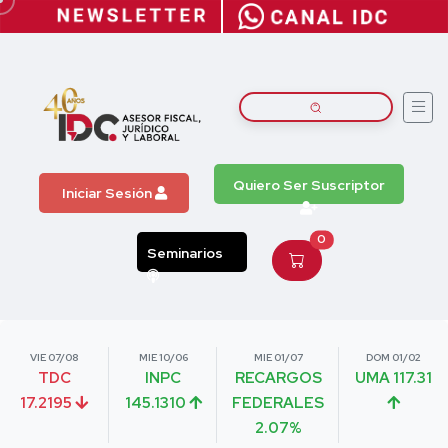
Quiero Ser Suscriptor
Iniciar Sesión
0
Seminarios
VIE 07/08
MIE 10/06
MIE 01/07
DOM 01/02
TDC
INPC
RECARGOS
UMA 117.31
17.2195
145.1310
FEDERALES
2.07%