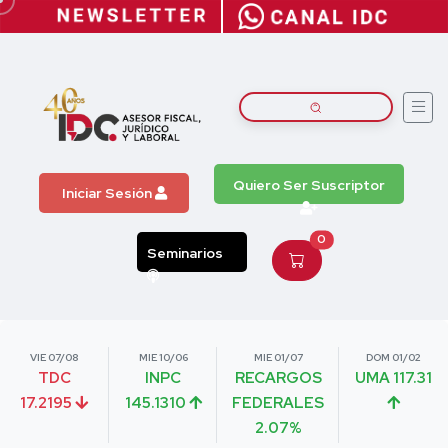
Quiero Ser Suscriptor
Iniciar Sesión
0
Seminarios
VIE 07/08
MIE 10/06
MIE 01/07
DOM 01/02
TDC
INPC
RECARGOS
UMA 117.31
17.2195
145.1310
FEDERALES
2.07%