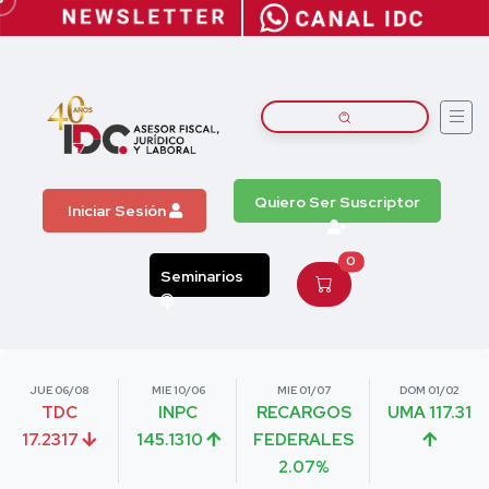
Quiero Ser Suscriptor
Iniciar Sesión
0
Seminarios
JUE 06/08
MIE 10/06
MIE 01/07
DOM 01/02
TDC
INPC
RECARGOS
UMA 117.31
17.2317
145.1310
FEDERALES
2.07%