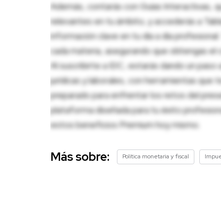
Además, contarás con Guías Interactivas, q
relevantes en tu ámbito, y accederás a Tablas
información clave en tu día a día profesion
cada materia, asegurando que obtengas el c
Al suscribirte a IDC, estarás dando un paso 
jurídicas y laborales, con herramientas que
preparado para enfrentar los retos del pres
plataforma diseñada para tu éxito profesio
estos beneficios Premium hoy mismo.
Más sobre:
Política monetaria y fiscal
Impue