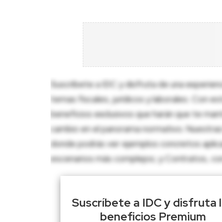
Suscríbete a IDC y disfruta de una experien
temas fiscales, jurídicos y laborales. Con e
beneficios exclusivos que harán que te man
cambio en el panorama normativo. Nuestras 
donde podrás ver ejemplos concretos aplica
escenarios más complejos; y Contratos, con p
Suscríbete a IDC y disfruta 
beneficios Premium