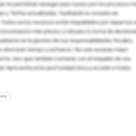
ue te permitirán navegar paso a paso por los procesos m
 y Tarifas actualizadas, facilitando la consulta de
al. Todos estos recursos están respaldados por expertos 
onocimiento más preciso y útil para tu toma de decision
adelante en la gestión de tus responsabilidades fiscales,
 te ahorrarán tiempo y esfuerzo. No solo estarás mejor
ente, sino que también contarás con el respaldo de una
nal. Aprovecha esta oportunidad única y accede a todos
stos