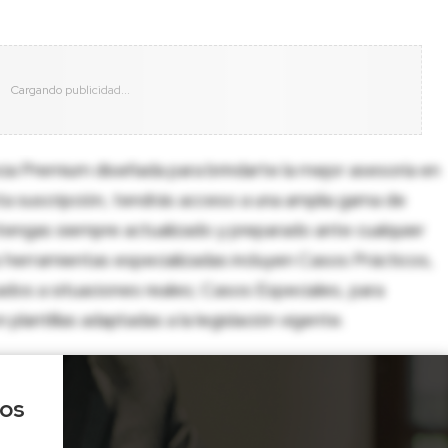
cia Premium diseñada para brindarte la mejor asesoría en
sta suscripción, tendrás acceso a una amplia gama de
tengas siempre actualizado y preparado ante cualquier
herramientas especializadas incluyen Casos Prácticos,
dos a situaciones reales; Casos Especiales, para
lantillas adaptadas a la legislación vigente.
los