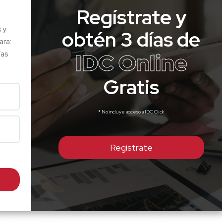
Regístrate y
s y
obtén 3 días de
ara:
IDC Online
ías
Gratis
* No incluye acceso a IDC Click
Regístrate