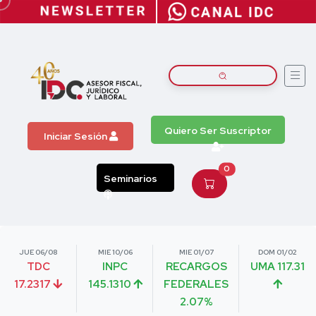
Quiero Ser Suscriptor
Iniciar Sesión
0
Seminarios
JUE 06/08
MIE 10/06
MIE 01/07
DOM 01/02
TDC
INPC
RECARGOS
UMA 117.31
17.2317
145.1310
FEDERALES
2.07%