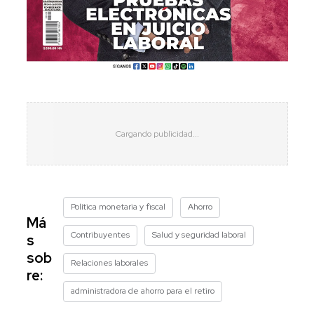
Política monetaria y fiscal
Ahorro
Má
Contribuyentes
Salud y seguridad laboral
s
sob
Relaciones laborales
re:
administradora de ahorro para el retiro