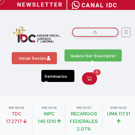
Quiero Ser Suscriptor
Iniciar Sesión
0
Seminarios
MIE 05/08
MIE 10/06
MIE 01/07
DOM 01/02
TDC
INPC
RECARGOS
UMA 117.31
17.2717
145.1310
FEDERALES
2.07%