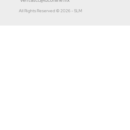
ventascc@idconline.mx
All Rights Reserved © 2026 - SLM