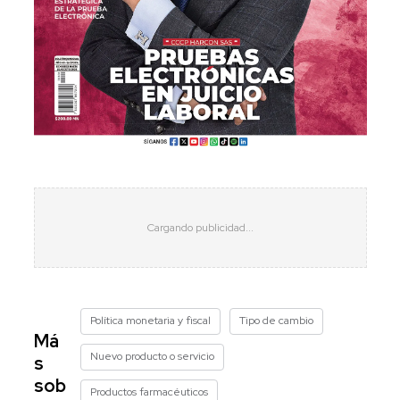
Política monetaria y fiscal
Tipo de cambio
Má
Nuevo producto o servicio
s
sob
Productos farmacéuticos