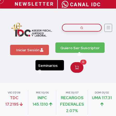
Quiero Ser Suscriptor
Iniciar Sesión
0
Seminarios
VIE 07/08
MIE 10/06
MIE 01/07
DOM 01/02
TDC
INPC
RECARGOS
UMA 117.31
17.2195
145.1310
FEDERALES
2.07%