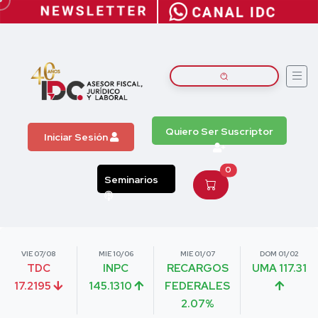
Quiero Ser Suscriptor
Iniciar Sesión
0
Seminarios
VIE 07/08
MIE 10/06
MIE 01/07
DOM 01/02
TDC
INPC
RECARGOS
UMA 117.31
17.2195
145.1310
FEDERALES
2.07%