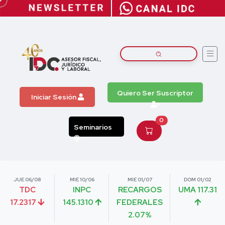
Quiero Ser Suscriptor
Iniciar Sesión
0
Seminarios
JUE 06/08
MIE 10/06
MIE 01/07
DOM 01/02
TDC
INPC
RECARGOS
UMA 117.31
17.2317
145.1310
FEDERALES
2.07%