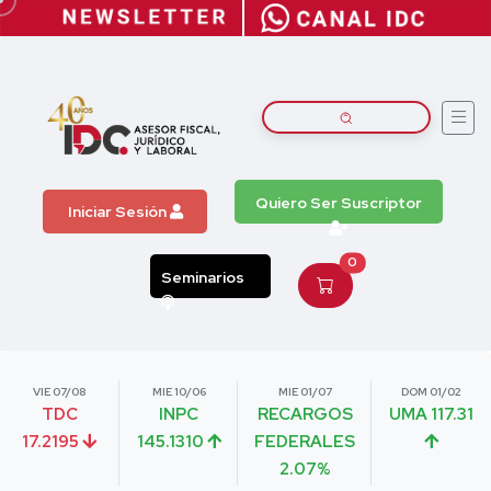
Quiero Ser Suscriptor
Iniciar Sesión
0
Seminarios
VIE 07/08
MIE 10/06
MIE 01/07
DOM 01/02
TDC
INPC
RECARGOS
UMA 117.31
17.2195
145.1310
FEDERALES
2.07%