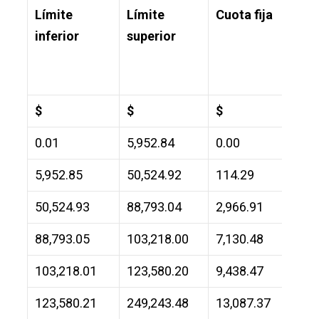
Límite
Límite
Cuota fija
Por 
inferior
superior
apli
exce
infe
$
$
$
%
0.01
5,952.84
0.00
1.92
5,952.85
50,524.92
114.29
6.40
50,524.93
88,793.04
2,966.91
10.
88,793.05
103,218.00
7,130.48
16.
103,218.01
123,580.20
9,438.47
17.
123,580.21
249,243.48
13,087.37
21.