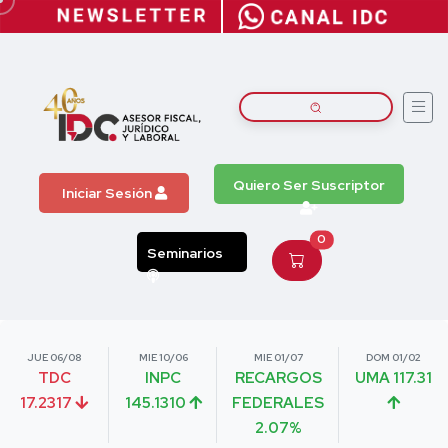
Quiero Ser Suscriptor
Iniciar Sesión
0
Seminarios
JUE 06/08
MIE 10/06
MIE 01/07
DOM 01/02
TDC
INPC
RECARGOS
UMA 117.31
17.2317
145.1310
FEDERALES
2.07%