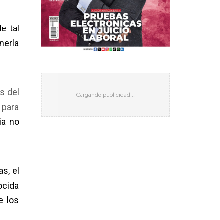
e tal
nerla
s del
 para
ia no
s, el
ocida
e los