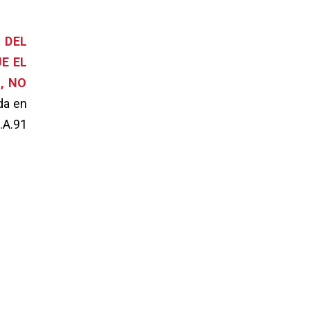
 DEL
E EL
, NO
da en
.A.91