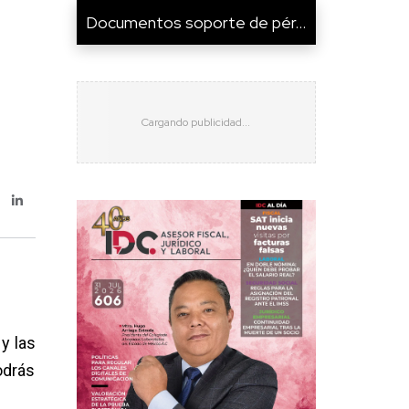
Documentos soporte de pér...
y las
odrás