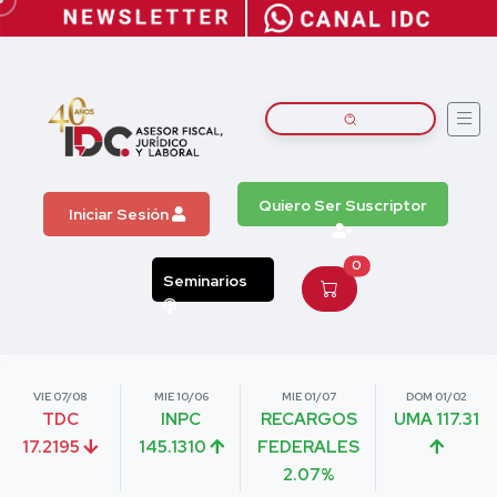
Quiero Ser Suscriptor
Iniciar Sesión
0
Seminarios
VIE 07/08
MIE 10/06
MIE 01/07
DOM 01/02
TDC
INPC
RECARGOS
UMA 117.31
17.2195
145.1310
FEDERALES
2.07%