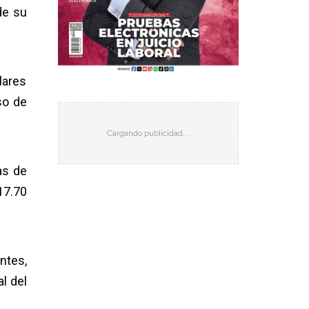
de su
lares
so de
as de
17.70
ntes,
l del