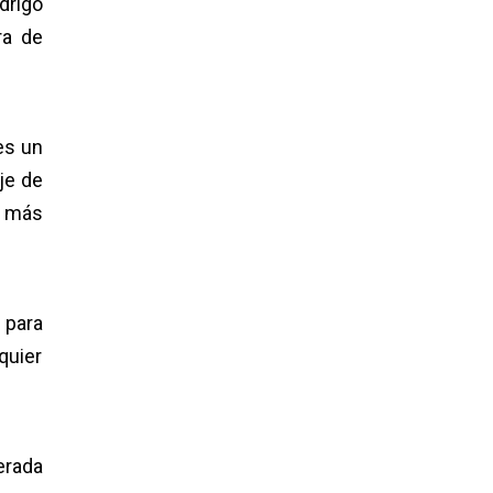
drigo
ra de
es un
je de
s más
 para
quier
erada