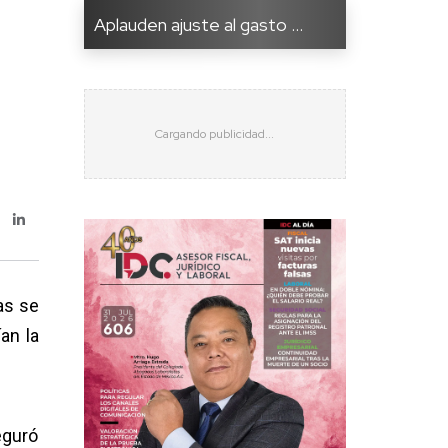
Aplauden ajuste al gasto ...
as se
an la
eguró