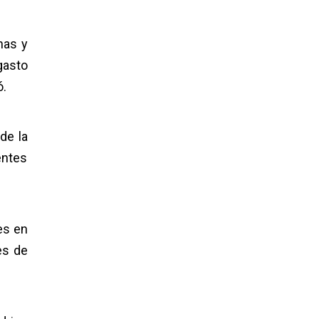
nas y
gasto
ó.
de la
entes
es en
es de