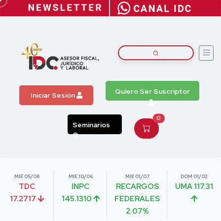
Quiero Ser Suscriptor
Iniciar Sesión
0
Seminarios
MIE 05/08
MIE 10/06
MIE 01/07
DOM 01/02
TDC
INPC
RECARGOS
UMA 117.31
17.2717
145.1310
FEDERALES
2.07%