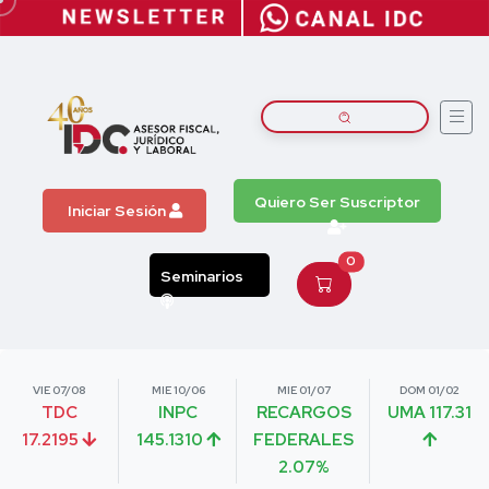
Quiero Ser Suscriptor
Iniciar Sesión
0
Seminarios
VIE 07/08
MIE 10/06
MIE 01/07
DOM 01/02
TDC
INPC
RECARGOS
UMA 117.31
17.2195
145.1310
FEDERALES
2.07%