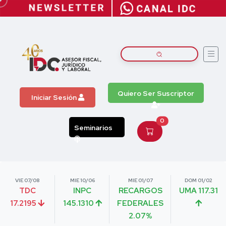
Quiero Ser Suscriptor
Iniciar Sesión
0
Seminarios
VIE 07/08
MIE 10/06
MIE 01/07
DOM 01/02
TDC
INPC
RECARGOS
UMA 117.31
17.2195
145.1310
FEDERALES
2.07%