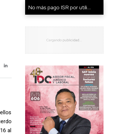
No más pago ISR por utili...
ellos
uerdo
16 al