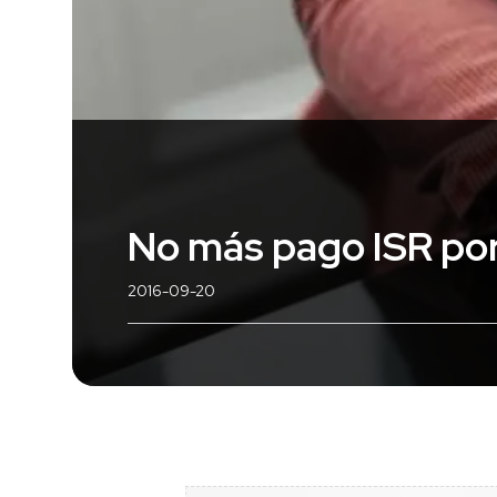
No más pago ISR por 
2016-09-20