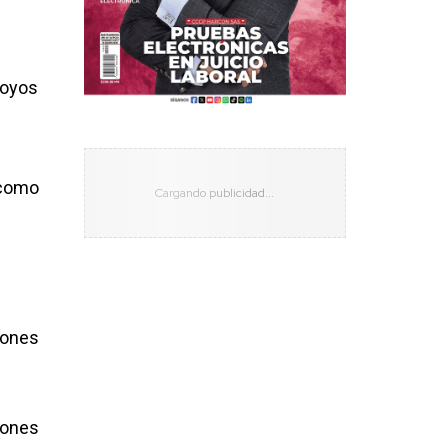
poyos
 como
iones
iones