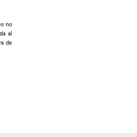
es no
da al
va de