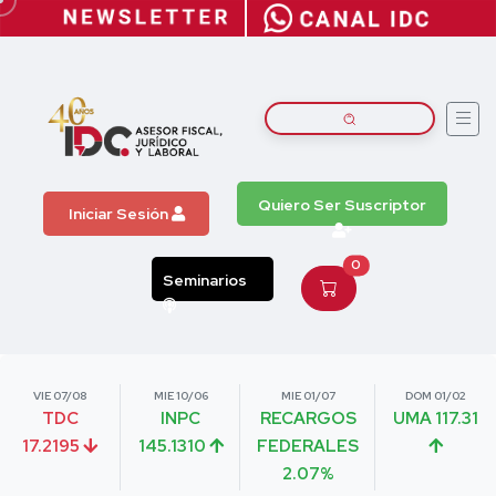
Quiero Ser Suscriptor
Iniciar Sesión
0
Seminarios
VIE 07/08
MIE 10/06
MIE 01/07
DOM 01/02
TDC
INPC
RECARGOS
UMA 117.31
17.2195
145.1310
FEDERALES
2.07%