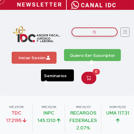
Quiero Ser Suscriptor
Iniciar Sesión
0
Seminarios
VIE 07/08
MIE 10/06
MIE 01/07
DOM 01/02
TDC
INPC
RECARGOS
UMA 117.31
17.2195
145.1310
FEDERALES
2.07%