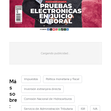
Impuestos
Política monetaria y fiscal
Má
s
Inversión extranjera directa
so
Comisión Nacional de Hidrocarburos
bre
:
Servicio de Administración Tributaria
ISR
IVA