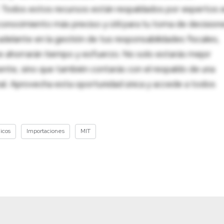
al. Todos estos recursos están respaldados por expertos 
onocimiento más preciso y útil para tu toma de decision
adelante en la gestión de tus responsabilidades fiscales,
 te ahorrarán tiempo y esfuerzo. No solo estarás mejor
ente, sino que también contarás con el respaldo de una
nal. Aprovecha esta oportunidad única y accede a todos
icos
Importaciones
MIT