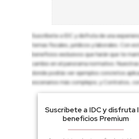
Suscríbete a IDC y disfruta de una experien
temas fiscales, jurídicos y laborales. Con e
beneficios exclusivos que harán que te man
cambio en el panorama normativo. Nuestras 
donde podrás ver ejemplos concretos aplica
escenarios más complejos; y Contratos, con p
Suscríbete a IDC y disfruta 
beneficios Premium