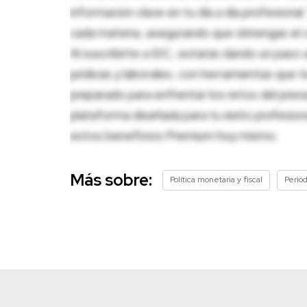
información clave en tu día a día profesion
cada materia, asegurando que obtengas el c
Al suscribirte a IDC, estarás dando un paso 
jurídicas y laborales, con herramientas que
preparado para enfrentar los retos del pres
plataforma diseñada para tu éxito profesio
estos beneficios Premium hoy mismo.
Más sobre:
Política monetaria y fiscal
Periód