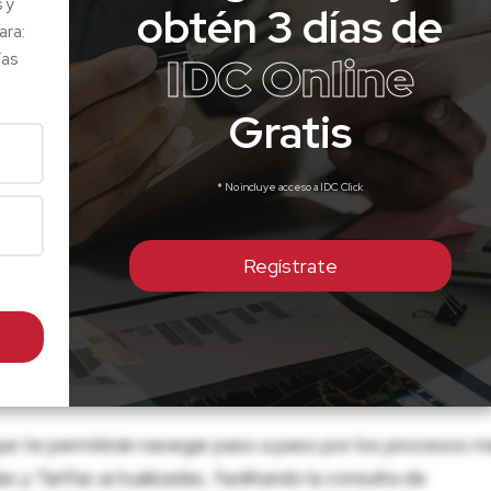
s y
obtén 3 días de
ara:
IDC Online
ías
Gratis
* No incluye acceso a IDC Click
Regístrate
ue te permitirán navegar paso a paso por los procesos m
 y Tarifas actualizadas, facilitando la consulta de