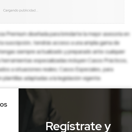
cia Premium diseñada para brindarte la mejor asesoría en
sta suscripción, tendrás acceso a una amplia gama de
tengas siempre actualizado y preparado ante cualquier
herramientas especializadas incluyen Casos Prácticos,
dos a situaciones reales; Casos Especiales, para
lantillas adaptadas a la legislación vigente.
los
Regístrate y