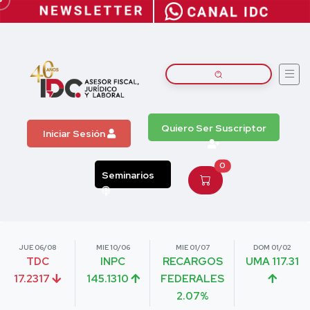
Quiero Ser Suscriptor
Iniciar Sesión
0
Seminarios
JUE 06/08
MIE 10/06
MIE 01/07
DOM 01/02
TDC
INPC
RECARGOS
UMA 117.31
17.2317
145.1310
FEDERALES
2.07%