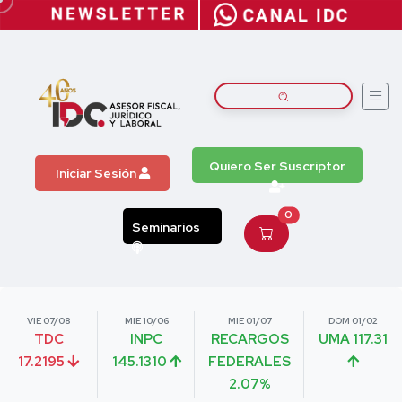
Quiero Ser Suscriptor
Iniciar Sesión
0
Seminarios
VIE 07/08
MIE 10/06
MIE 01/07
DOM 01/02
TDC
INPC
RECARGOS
UMA 117.31
17.2195
145.1310
FEDERALES
2.07%