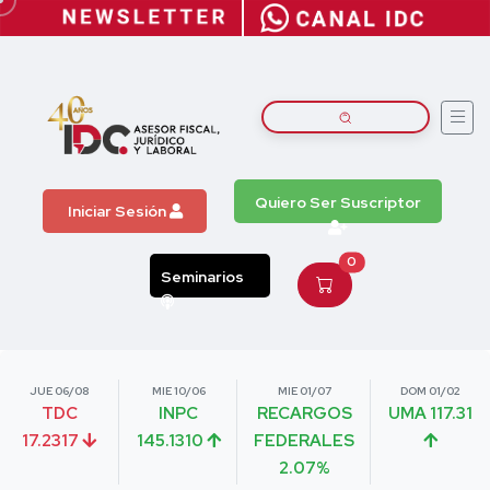
Quiero Ser Suscriptor
Iniciar Sesión
0
Seminarios
JUE 06/08
MIE 10/06
MIE 01/07
DOM 01/02
TDC
INPC
RECARGOS
UMA 117.31
17.2317
145.1310
FEDERALES
2.07%