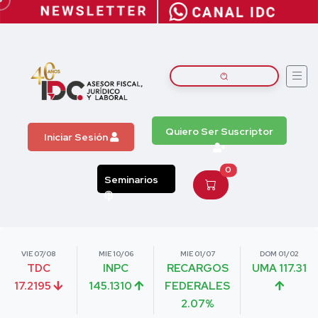
Quiero Ser Suscriptor
Iniciar Sesión
0
Seminarios
VIE 07/08
MIE 10/06
MIE 01/07
DOM 01/02
TDC
INPC
RECARGOS
UMA 117.31
17.2195
145.1310
FEDERALES
2.07%