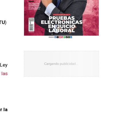
TU
)
 Ley
 las
r la