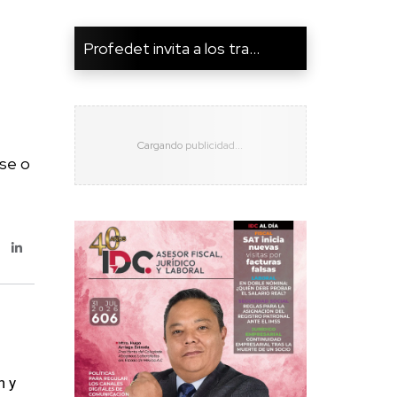
Profedet invita a los tra...
ase o
n y