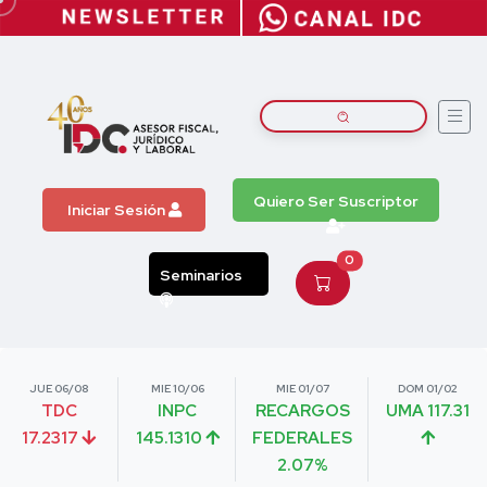
Quiero Ser Suscriptor
Iniciar Sesión
0
Seminarios
JUE 06/08
MIE 10/06
MIE 01/07
DOM 01/02
TDC
INPC
RECARGOS
UMA 117.31
17.2317
145.1310
FEDERALES
2.07%