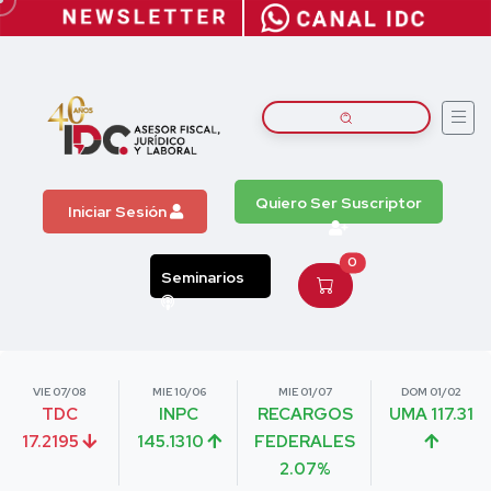
Quiero Ser Suscriptor
Iniciar Sesión
0
Seminarios
VIE 07/08
MIE 10/06
MIE 01/07
DOM 01/02
TDC
INPC
RECARGOS
UMA 117.31
17.2195
145.1310
FEDERALES
2.07%