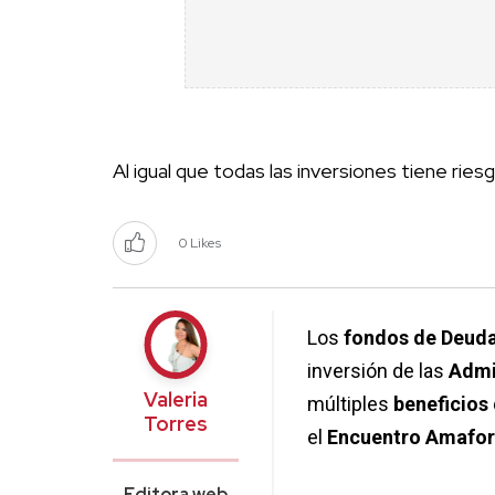
Al igual que todas las inversiones tiene rie
0 Likes
Los
fondos de Deuda
inversión de las
Admi
Valeria
múltiples
beneficios
Torres
el
Encuentro Amafor
Editora web