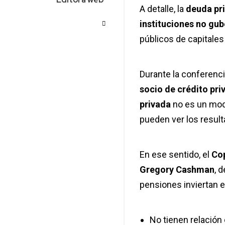
A detalle, la
deuda pr
instituciones no gu
públicos de capitale
Durante la conferenc
socio de crédito pr
privada
no es un mode
pueden ver los result
En ese sentido, el
Cop
Gregory Cashman
, 
pensiones inviertan 
No tienen relación