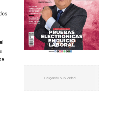
ados
 el
a
se