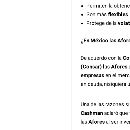
Permiten la obten
Son más
flexibles
Protege de la
volat
¿En México las Afor
De acuerdo con la
Co
(Consar) l
as
Afores
empresas
en el merc
en deuda, nisiquiera u
Una de las razones su
Cashman
aclaró que 
las
Afores
al ser inv