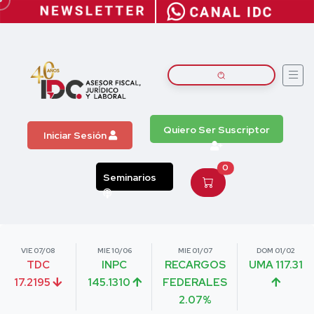
Quiero Ser Suscriptor
Iniciar Sesión
0
Seminarios
VIE 07/08
MIE 10/06
MIE 01/07
DOM 01/02
TDC
INPC
RECARGOS
UMA 117.31
17.2195
145.1310
FEDERALES
2.07%