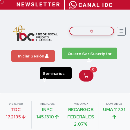
Quiero Ser Suscriptor
Iniciar Sesión
0
Seminarios
VIE 07/08
MIE 10/06
MIE 01/07
DOM 01/02
TDC
INPC
RECARGOS
UMA 117.31
17.2195
145.1310
FEDERALES
2.07%