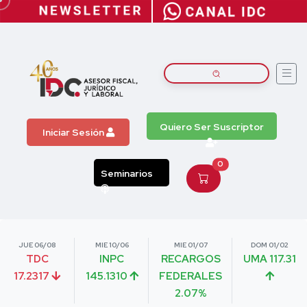
Quiero Ser Suscriptor
Iniciar Sesión
0
Seminarios
JUE 06/08
MIE 10/06
MIE 01/07
DOM 01/02
TDC
INPC
RECARGOS
UMA 117.31
17.2317
145.1310
FEDERALES
2.07%