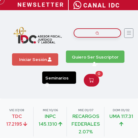
Quiero Ser Suscriptor
Iniciar Sesión
0
Seminarios
VIE 07/08
MIE 10/06
MIE 01/07
DOM 01/02
TDC
INPC
RECARGOS
UMA 117.31
17.2195
145.1310
FEDERALES
2.07%