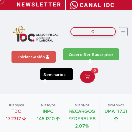
Quiero Ser Suscriptor
Iniciar Sesión
0
Seminarios
JUE 06/08
MIE 10/06
MIE 01/07
DOM 01/02
TDC
INPC
RECARGOS
UMA 117.31
17.2317
145.1310
FEDERALES
2.07%