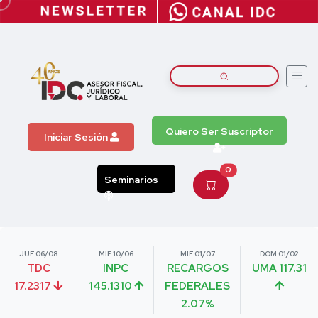
Quiero Ser Suscriptor
Iniciar Sesión
0
Seminarios
JUE 06/08
MIE 10/06
MIE 01/07
DOM 01/02
TDC
INPC
RECARGOS
UMA 117.31
17.2317
145.1310
FEDERALES
2.07%