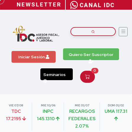
Quiero Ser Suscriptor
Iniciar Sesión
0
Seminarios
VIE 07/08
MIE 10/06
MIE 01/07
DOM 01/02
TDC
INPC
RECARGOS
UMA 117.31
17.2195
145.1310
FEDERALES
2.07%