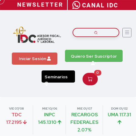
Quiero Ser Suscriptor
Iniciar Sesión
0
Seminarios
VIE 07/08
MIE 10/06
MIE 01/07
DOM 01/02
TDC
INPC
RECARGOS
UMA 117.31
17.2195
145.1310
FEDERALES
2.07%