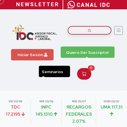
Quiero Ser Suscriptor
Iniciar Sesión
0
Seminarios
VIE 07/08
MIE 10/06
MIE 01/07
DOM 01/02
TDC
INPC
RECARGOS
UMA 117.31
17.2195
145.1310
FEDERALES
2.07%