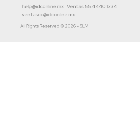
help@idconline.mx
Ventas 55.4440.1334
ventascc@idconline.mx
All Rights Reserved © 2026 - SLM