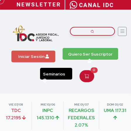
Quiero Ser Suscriptor
Iniciar Sesión
0
Seminarios
VIE 07/08
MIE 10/06
MIE 01/07
DOM 01/02
TDC
INPC
RECARGOS
UMA 117.31
17.2195
145.1310
FEDERALES
2.07%