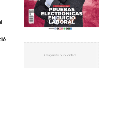
el
dió