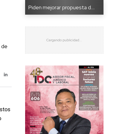
Piden mejorar propuesta d...
s de
estos
o