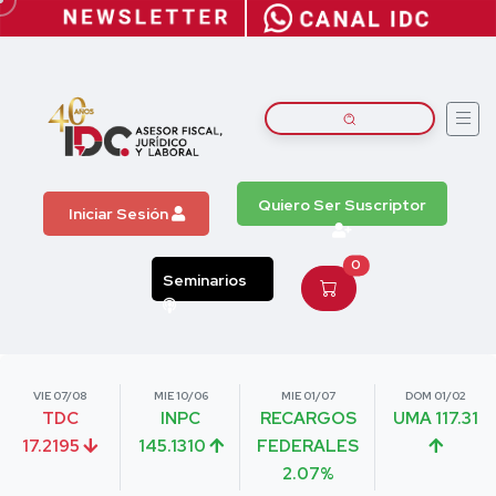
Quiero Ser Suscriptor
Iniciar Sesión
0
Seminarios
VIE 07/08
MIE 10/06
MIE 01/07
DOM 01/02
TDC
INPC
RECARGOS
UMA 117.31
17.2195
145.1310
FEDERALES
2.07%