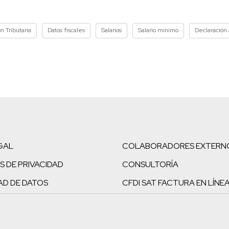
n Tributaria
Datos fiscales
Salarios
Salario mínimo
Declaración
GAL
COLABORADORES EXTERN
S DE PRIVACIDAD
CONSULTORÍA
AD DE DATOS
CFDI SAT FACTURA EN LÍNE