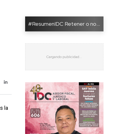
#ResumenIDC Retener o no ...
s la