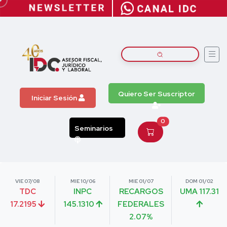
Quiero Ser Suscriptor
Iniciar Sesión
0
Seminarios
VIE 07/08
MIE 10/06
MIE 01/07
DOM 01/02
TDC
INPC
RECARGOS
UMA 117.31
17.2195
145.1310
FEDERALES
2.07%