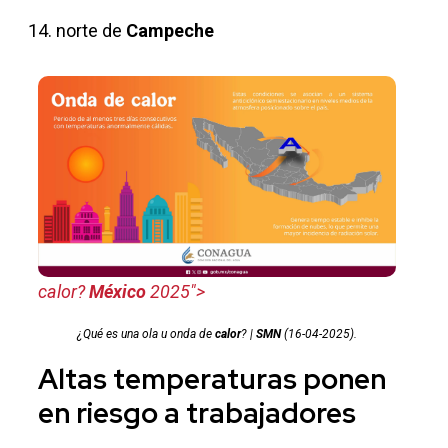
norte de
Campeche
calor?
México
2025">
¿Qué es una ola u onda de
calor
? |
SMN
(16-04-2025).
Altas
temperaturas
ponen
en riesgo a
trabajadores