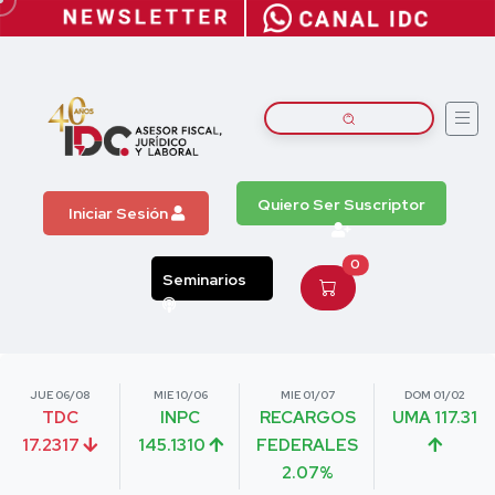
Quiero Ser Suscriptor
Iniciar Sesión
0
Seminarios
JUE 06/08
MIE 10/06
MIE 01/07
DOM 01/02
TDC
INPC
RECARGOS
UMA 117.31
17.2317
145.1310
FEDERALES
2.07%