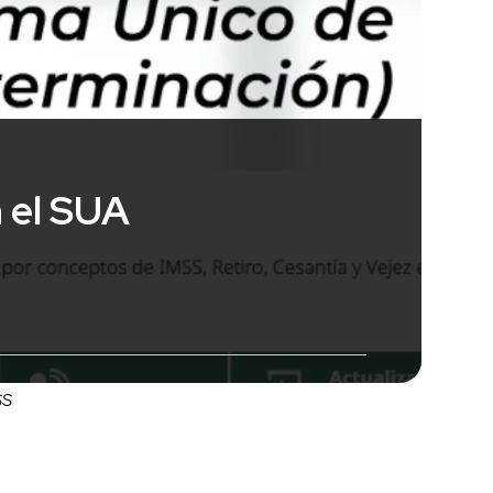
 el SUA
SS