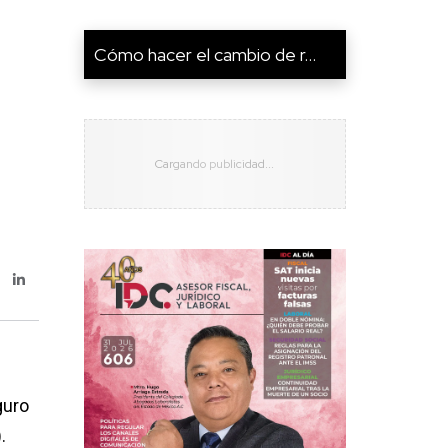
Cómo hacer el cambio de r...
guro
).